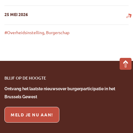
25 MEI 2026
#Overheidsinstelling, Burgerschap
Megafon: Mijn stem voor mijn wijk': van raadpleging naar ac
BLIJF OP DE HOOGTE
Ontvang het laatste nieuws
over burgerparticipatie
in het
Brussels Gewest
MELD JE NU AAN!