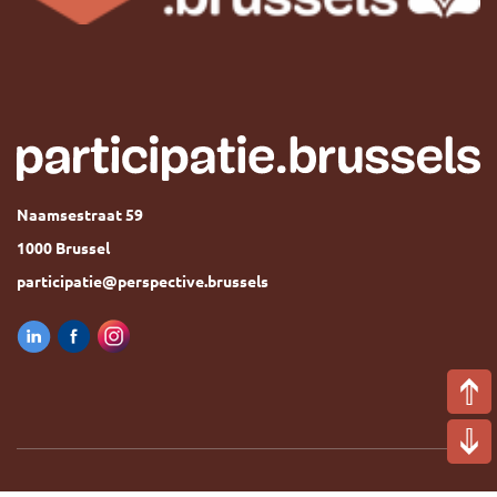
Naamsestraat 59
1000 Brussel
participatie@perspective.brussels