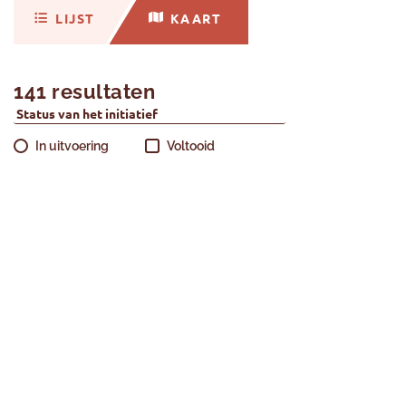
LIJST
KAART
141 resultaten
Status van het initiatief
In uitvoering
Voltooid