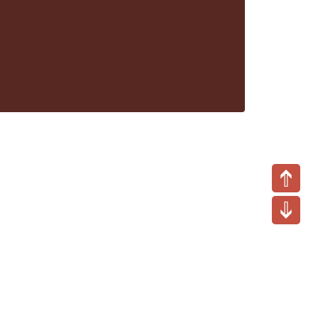
veelgestelde
vraag en plaatsen
een onderwerp in
perspectief.
Thematische vragen