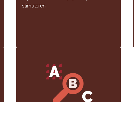
stimuleren
Participatiemechanismen
Woordenlijst