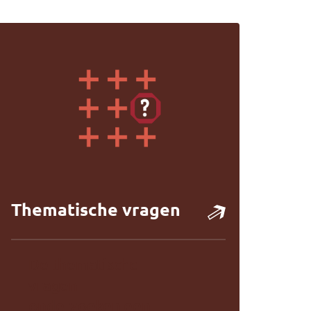
Thematische vragen
De thematische
vragen
onderzoeken een