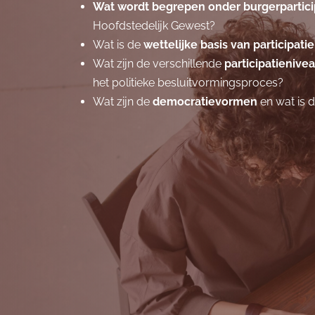
Wat wordt begrepen onder burgerpartici
Hoofdstedelijk Gewest?
Wat is de
wettelijke basis van participatie
Wat zijn de verschillende
participatienive
het politieke besluitvormingsproces?
Wat zijn de
democratievormen
en wat is 