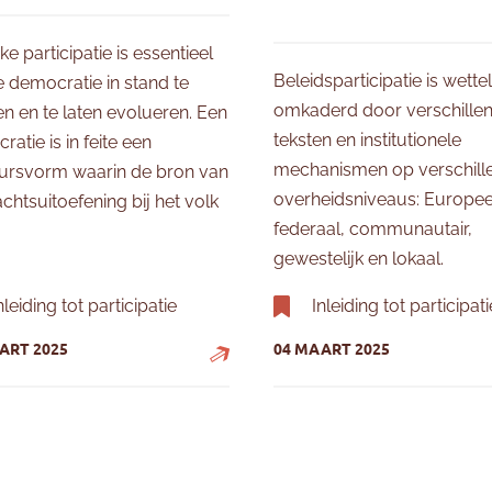
eke participatie is essentieel
Beleidsparticipatie is wettel
 democratie in stand te
omkaderd door verschille
n en te laten evolueren. Een
teksten en institutionele
atie is in feite een
mechanismen op verschill
ursvorm waarin de bron van
overheidsniveaus: Europee
chtsuitoefening bij het volk
federaal, communautair,
gewestelijk en lokaal.
nleiding tot participatie
Inleiding tot participati
ART 2025
04 MAART 2025
rticipatie in de Nieuwe Gemeentewet (NGW)
or dient participatie?
Het rechtskader voor burge