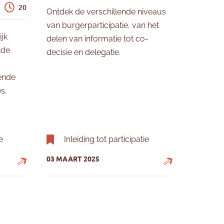
20
Ontdek de verschillende niveaus
van burgerparticipatie, van het
ijk
delen van informatie tot co-
nde
decisie en delegatie.
ende
s,
e
Inleiding tot participatie
03 MAART 2025
rparticipatie
Participatieniveaus