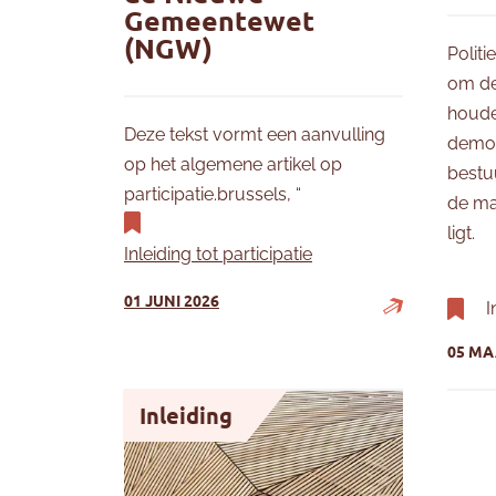
Gemeentewet
(NGW)
Politi
om de
houde
Deze tekst vormt een aanvulling
democr
op het algemene artikel op
bestu
participatie.brussels, “
de ma
ligt.
Inleiding tot participatie
01 JUNI 2026
I
05 MA
Overzicht van de bepalingen inzake burgerpa
Waarvo
Inleiding