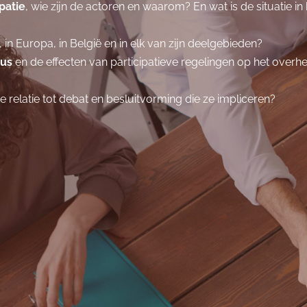
patie
, wie zijn de actoren en waarom? En wat is de situatie in
, in Europa, in België en in elk van zijn deelgebieden?
aus
en de effecten van participatieve regelingen op het overh
de relatie tot debat en besluitvorming die ze impliceren?