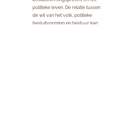
politieke leven. De relatie tussen
de wil van het volk, politieke
besluitvorming en bestuur kan
echter uiteenlopende vormen
aannemen.
Inleiding tot participatie
03 MAART 2025
De verschillende democratische elementen