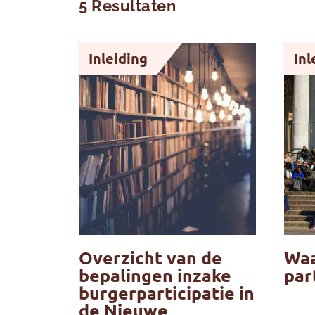
5 Resultaten
Inleiding
Inl
Overzicht van de
Waa
bepalingen inzake
par
burgerparticipatie in
de Nieuwe