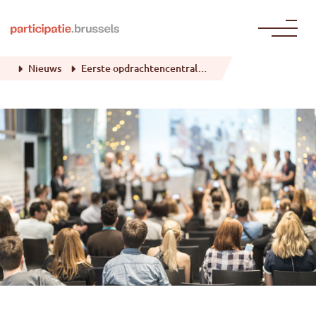
Naar de inhoud gaan
Nieuws
Eerste opdrachtencentrale rond burgerparticipatie gelanceerd in het Brussels Gewest