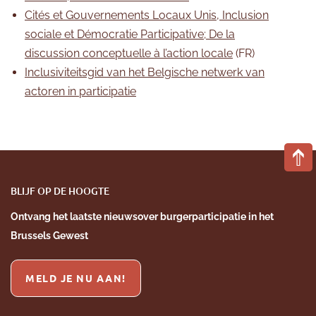
Cités et Gouvernements Locaux Unis, Inclusion
sociale et Démocratie Participative; De la
discussion conceptuelle à l’action locale
(FR)
Inclusiviteitsgid van het Belgische netwerk van
actoren in participatie
BLIJF OP DE HOOGTE
Ontvang het laatste nieuws
over burgerparticipatie
in het
Brussels Gewest
MELD JE NU AAN!